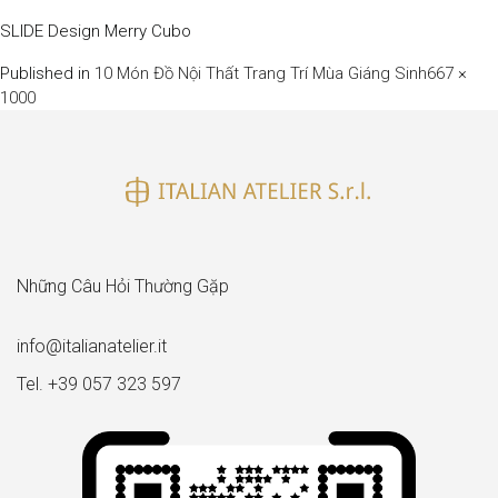
SLIDE Design Merry Cubo
Full
Published in
10 Món Đồ Nội Thất Trang Trí Mùa Giáng Sinh
667 ×
size
1000
Những Câu Hỏi Thường Gặp
info@italianatelier.it
Tel. +39 057 323 597