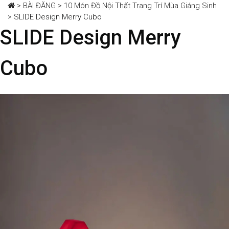
>
BÀI ĐĂNG
>
10 Món Đồ Nội Thất Trang Trí Mùa Giáng Sinh
>
SLIDE Design Merry Cubo
SLIDE Design Merry
Cubo