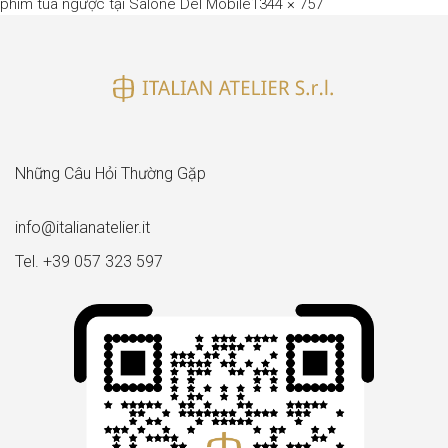
Full
phim tua ngược tại Salone Del Mobile
1344 × 757
size
Những Câu Hỏi Thường Gặp
info@italianatelier.it
Tel. +39 057 323 597