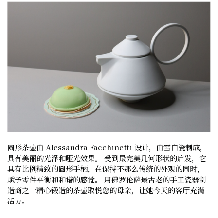
圆形茶壶由 Alessandra Facchinetti 设计，由雪白瓷制成，
具有美丽的光泽和哑光效果。 受到最完美几何形状的启发，它
具有比例精致的圆形手柄，在保持不那么传统的外观的同时，
赋予零件平衡和和谐的感觉。 用佛罗伦萨最古老的手工瓷器制
造商之一精心锻造的茶壶取悦您的母亲，让她今天的客厅充满
活力。