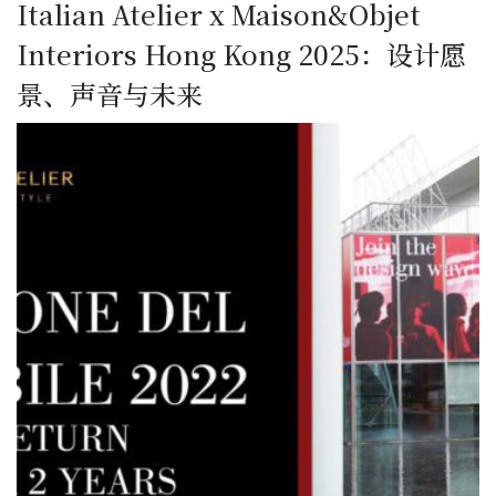
Italian Atelier x Maison&Objet
Interiors Hong Kong 2025：设计愿
景、声音与未来