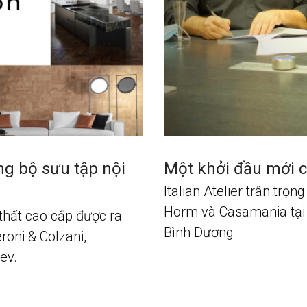
ng bộ sưu tập nội
Một khởi đầu mới 
Italian Atelier trân trọ
Horm và Casamania tại 
thất cao cấp được ra
Bình Dương
oni & Colzani,
ev.