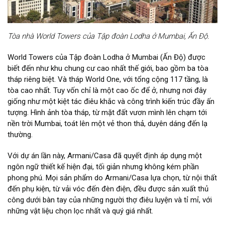
Tòa nhà World Towers của Tập đoàn Lodha ở Mumbai, Ấn Độ.
World Towers của Tập đoàn Lodha ở Mumbai (Ấn Độ) được
biết đến như khu chung cư cao nhất thế giới, bao gồm ba tòa
tháp riêng biệt. Và tháp World One, với tổng cộng 117 tầng, là
tòa cao nhất. Tuy vốn chỉ là một cao ốc để ở, nhưng nơi đây
giống như một kiệt tác điêu khắc và công trình kiến trúc đầy ấn
tượng. Hình ảnh tòa tháp, từ mặt đất vươn mình lên chạm tới
nền trời Mumbai, toát lên một vẻ thon thả, duyên dáng đến lạ
thường.
Với dự án lần này, Armani/Casa đã quyết định áp dụng một
ngôn ngữ thiết kế hiện đại, tối giản nhưng không kém phần
phong phú. Mọi sản phẩm do Armani/Casa lựa chọn, từ nội thất
đến phụ kiện, từ vải vóc đến đèn điện, đều được sản xuất thủ
công dưới bàn tay của những người thợ điêu luyện và tỉ mỉ, với
những vật liệu chọn lọc nhất và quý giá nhất.